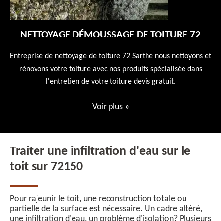
NETTOYAGE DÉMOUSSAGE DE TOITURE 72
 en
Entreprise de nettoyage de toiture 72 Sarthe nous nettoyons et
En
 10
rénovons votre toiture avec nos produits spécialisée dans
ne
l'entretien de votre toiture devis gratuit.
Voir plus
»
Traiter une infiltration d'eau sur le
toit sur 72150
Pour rajeunir le toit, une reconstruction totale ou
partielle de la surface est nécessaire. Un cadre altéré,
une infiltration d'eau, un problème d'isolation? Plusieurs