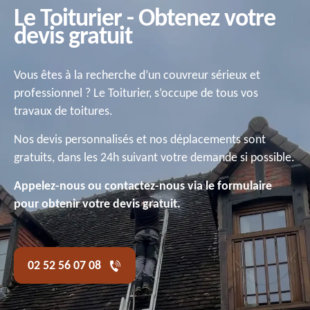
Le Toiturier - Obtenez votre
devis gratuit
Vous êtes à la recherche d’un couvreur sérieux et
professionnel ? Le Toiturier, s’occupe de tous vos
travaux de toitures.
Nos devis personnalisés et nos déplacements sont
gratuits, dans les 24h suivant votre demande si possible.
Appelez-nous ou contactez-nous via le formulaire
pour obtenir votre devis gratuit.
02 52 56 07 08