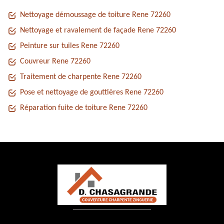
Nettoyage démoussage de toiture Rene 72260
Nettoyage et ravalement de façade Rene 72260
Peinture sur tuiles Rene 72260
Couvreur Rene 72260
Traitement de charpente Rene 72260
Pose et nettoyage de gouttières Rene 72260
Réparation fuite de toiture Rene 72260