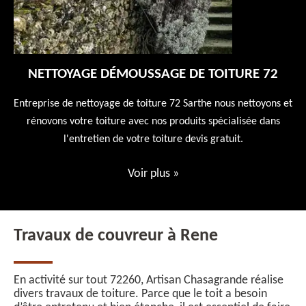
NETTOYAGE DÉMOUSSAGE DE TOITURE 72
 en
Entreprise de nettoyage de toiture 72 Sarthe nous nettoyons et
En
 10
rénovons votre toiture avec nos produits spécialisée dans
ne
l'entretien de votre toiture devis gratuit.
Voir plus
»
Travaux de couvreur à Rene
En activité sur tout 72260, Artisan Chasagrande réalise
divers travaux de toiture. Parce que le toit a besoin