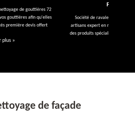
FAÇADE 72
Entreprise
repeindr
Société de ravalement de façade 72 Sarthe nos
d
artisans expert en ravalement de façade utiliseront
des produits spécialisés. Devis et déplacement offert
Voir plus
»
ettoyage de façade