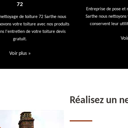
Entreprise de pose et nettoyage de gouttières 72
Sarthe nous nettoyons vos gouttières afin qu'elles
conservent leur utilités première devis offert
ts
Voir plus
»
Réalisez un n