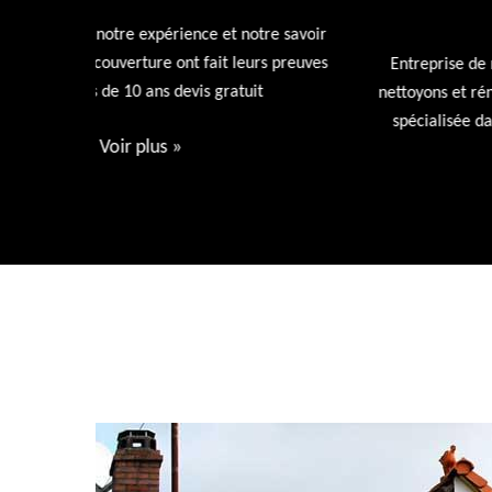
72
tre savoir
rs preuves
Entreprise de nettoyage de toiture 72 Sarthe nous
t
nettoyons et rénovons votre toiture avec nos produi
spécialisée dans l'entretien de votre toiture devis
gratuit.
Voir plus
»