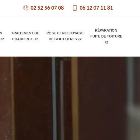
02 52 56 07 08
06 12 07 11 81
RÉPARATION
ON
TRAITEMENT DE
POSE ET NETTOYAGE
FUITE DE TOITURE
 72
CHARPENTE 72
DE GOUTTIÈRES 72
72