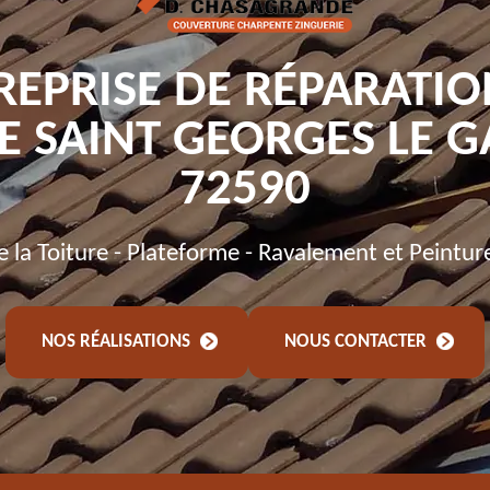
REPRISE DE RÉPARATIO
E SAINT GEORGES LE G
72590
de la Toiture - Plateforme - Ravalement et Peintur
NOS RÉALISATIONS
NOUS CONTACTER