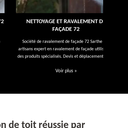
NETTOYAGE ET RAVALEMENT DE
FAÇADE 72
Entreprise
repeindr
Société de ravalement de façade 72 Sarthe nos
d
artisans expert en ravalement de façade utiliseront
des produits spécialisés. Devis et déplacement offert
Voir plus
»
n de toit réussie par