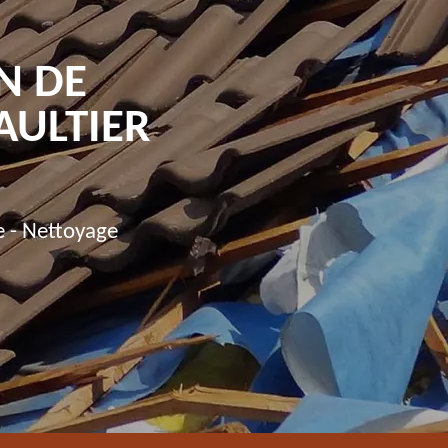
N DE
AULTIER
e - Nettoyage