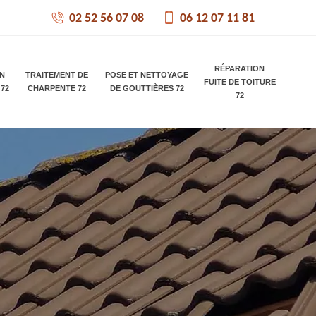
02 52 56 07 08
06 12 07 11 81
RÉPARATION
ON
TRAITEMENT DE
POSE ET NETTOYAGE
FUITE DE TOITURE
 72
CHARPENTE 72
DE GOUTTIÈRES 72
72