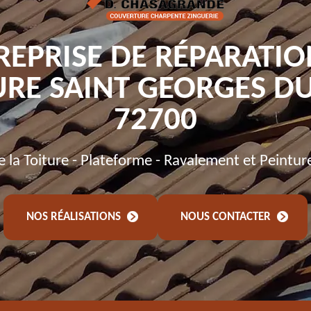
REPRISE DE RÉPARATIO
URE SAINT GEORGES DU
72700
de la Toiture - Plateforme - Ravalement et Peintur
NOS RÉALISATIONS
NOUS CONTACTER