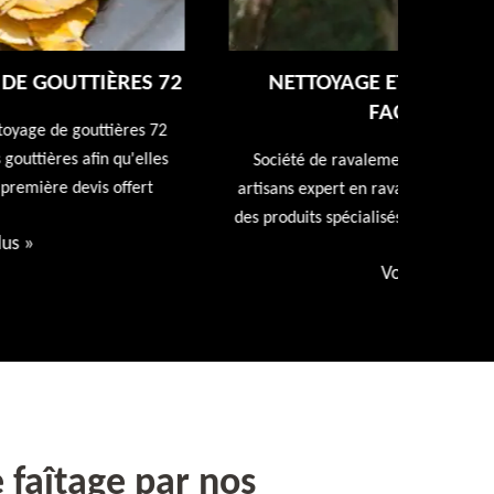
NETTOYAGE ET RAVALEMENT DE
FAÇADE 72
Entreprise
repeindr
Société de ravalement de façade 72 Sarthe nos
d
artisans expert en ravalement de façade utiliseront
des produits spécialisés. Devis et déplacement offert
Voir plus
»
 faîtage par nos