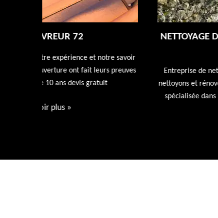
NETTOYAGE DÉMOUSSAGE DE TOITUR
72
tre savoir
rs preuves
Entreprise de nettoyage de toiture 72 Sarthe nous
t
nettoyons et rénovons votre toiture avec nos produi
spécialisée dans l'entretien de votre toiture devis
gratuit.
Voir plus
»