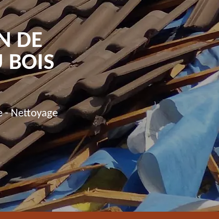
N DE
 BOIS
e - Nettoyage