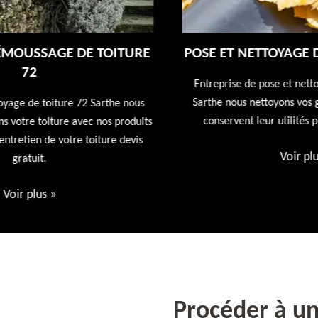
E
POSE ET NETTOYAGE DE GOUTTIÈRES 72
Entreprise de pose et nettoyage de gouttières 72
Sarthe nous nettoyons vos gouttières afin qu'elles
conservent leur utilités première devis offert
ts
Voir plus
»
Procéder à u