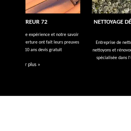
NETTOYAGE DÉMOUSSAGE DE TOITUR
72
tre savoir
rs preuves
Entreprise de nettoyage de toiture 72 Sarthe nous
t
nettoyons et rénovons votre toiture avec nos produi
spécialisée dans l'entretien de votre toiture devis
gratuit.
Voir plus
»