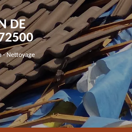
N DE
72500
e - Nettoyage