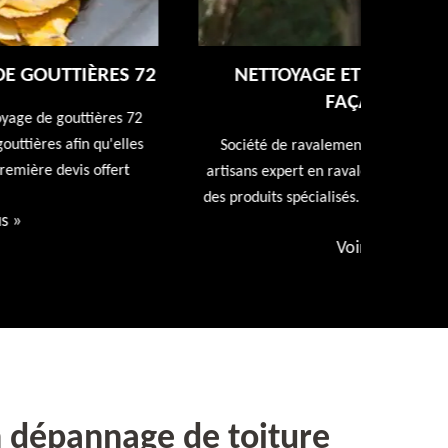
NETTOYAGE ET RAVALEMENT DE
FAÇADE 72
Entreprise
repeindr
Société de ravalement de façade 72 Sarthe nos
d
artisans expert en ravalement de façade utiliseront
des produits spécialisés. Devis et déplacement offert
Voir plus
»
n dépannage de toiture