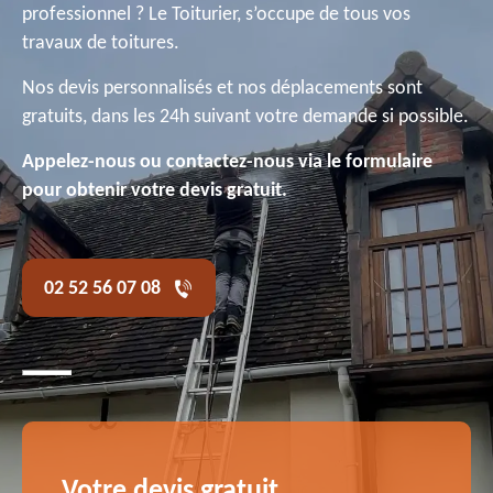
professionnel ? Le Toiturier, s’occupe de tous vos
travaux de toitures.
Nos devis personnalisés et nos déplacements sont
gratuits, dans les 24h suivant votre demande si possible.
Appelez-nous ou contactez-nous via le formulaire
pour obtenir votre devis gratuit.
02 52 56 07 08
Votre devis gratuit