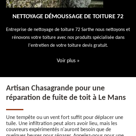
NETTOYAGE DÉMOUSSAGE DE TOITURE 72
 en
Entreprise de nettoyage de toiture 72 Sarthe nous nettoyons et
En
 10
rénovons votre toiture avec nos produits spécialisée dans
ne
l'entretien de votre toiture devis gratuit.
Voir plus
»
Artisan Chasagrande pour une
réparation de fuite de toit à Le Mans
Une tempête ou un vent fort suffit pour déplacer une
tuile. Une infiltration peut alors avoir lieu, mais les
couvreurs expérimentés n'auront besoin que de
quelques heures pour réparer. Appelez-nous pour une