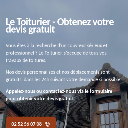
Le Toiturier - Obtenez votre
devis gratuit
Vous êtes à la recherche d’un couvreur sérieux et
professionnel ? Le Toiturier, s’occupe de tous vos
travaux de toitures.
Nos devis personnalisés et nos déplacements sont
gratuits, dans les 24h suivant votre demande si possible.
Appelez-nous ou contactez-nous via le formulaire
pour obtenir votre devis gratuit.
02 52 56 07 08