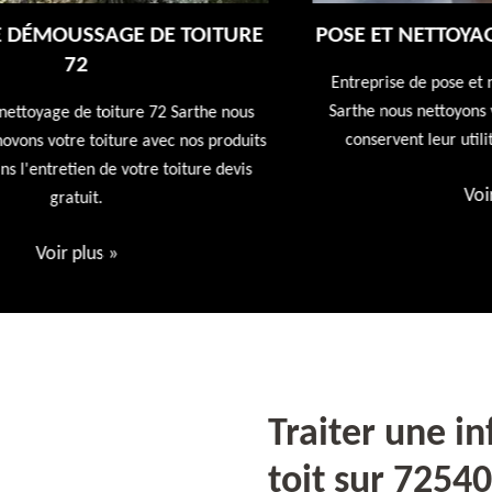
E
POSE ET NETTOYAGE DE GOUTTIÈRES 72
Entreprise de pose et nettoyage de gouttières 72
Sarthe nous nettoyons vos gouttières afin qu'elles
conservent leur utilités première devis offert
ts
Voir plus
»
Traiter une in
toit sur 72540