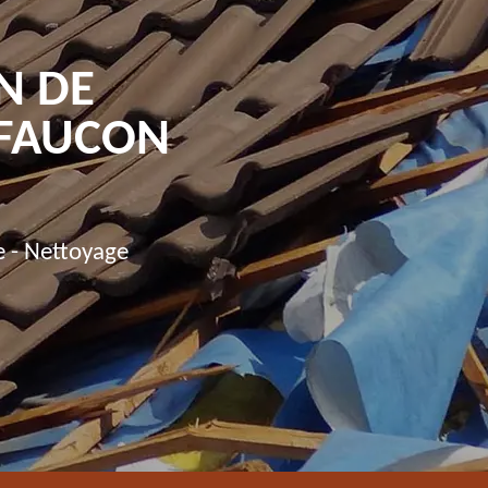
N DE
TFAUCON
e - Nettoyage