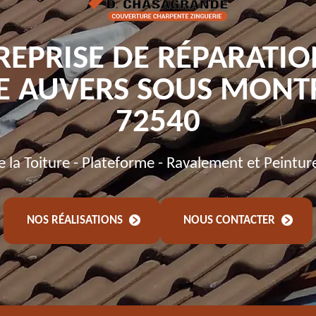
REPRISE DE RÉPARATIO
E AUVERS SOUS MON
72540
de la Toiture - Plateforme - Ravalement et Peintur
NOS RÉALISATIONS
NOUS CONTACTER