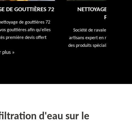
NETTOYAGE ET RAVALEMENT DE
FAÇADE 72
Entreprise
repeindr
Société de ravalement de façade 72 Sarthe nos
d
artisans expert en ravalement de façade utiliseront
des produits spécialisés. Devis et déplacement offert
Voir plus
»
filtration d'eau sur le