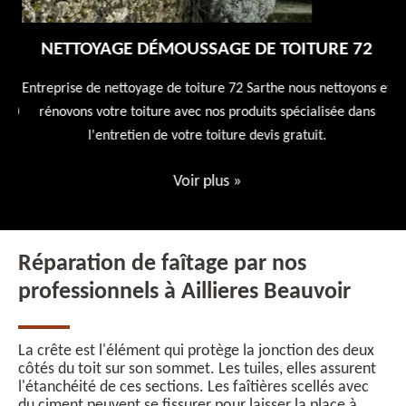
NETTOYAGE DÉMOUSSAGE DE TOITURE 72
 en
Entreprise de nettoyage de toiture 72 Sarthe nous nettoyons et
En
 10
rénovons votre toiture avec nos produits spécialisée dans
ne
l'entretien de votre toiture devis gratuit.
Voir plus
»
Réparation de faîtage par nos
professionnels à Aillieres Beauvoir
La crête est l'élément qui protège la jonction des deux
côtés du toit sur son sommet. Les tuiles, elles assurent
l'étanchéité de ces sections. Les faîtières scellés avec
du ciment peuvent se fissurer pour laisser la place à