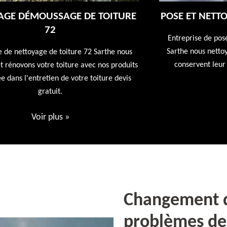
E
POSE ET NETTOYAGE DE GOUTTIÈRES 72
Entreprise de pose et nettoyage de gouttières 72
Sarthe nous nettoyons vos gouttières afin qu'elles
conservent leur utilités première devis offert
ts
Voir plus
»
Changement de
problèmes de 