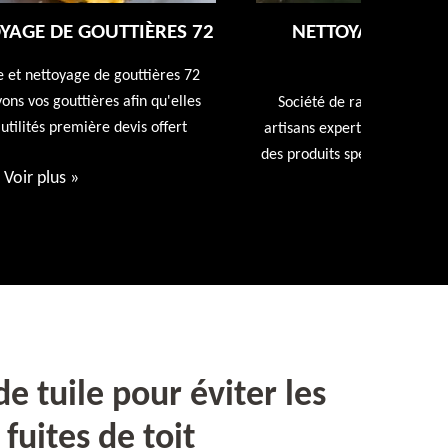
NETTOYAGE ET RAVALEMENT DE
FAÇADE 72
Entreprise
repeindr
Société de ravalement de façade 72 Sarthe nos
d
artisans expert en ravalement de façade utiliseront
des produits spécialisés. Devis et déplacement offert
Voir plus
»
 tuile pour éviter les
fuites de toit