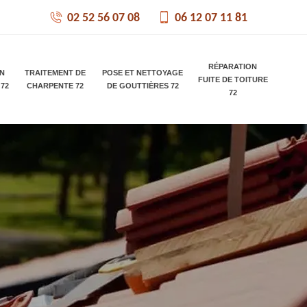
02 52 56 07 08
06 12 07 11 81
RÉPARATION
ON
TRAITEMENT DE
POSE ET NETTOYAGE
FUITE DE TOITURE
 72
CHARPENTE 72
DE GOUTTIÈRES 72
72