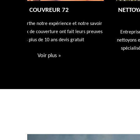
NETTOYAGE DÉMOUSSAGE DE TOITUR
72
tre savoir
rs preuves
Entreprise de nettoyage de toiture 72 Sarthe nous
t
nettoyons et rénovons votre toiture avec nos produi
spécialisée dans l'entretien de votre toiture devis
gratuit.
Voir plus
»