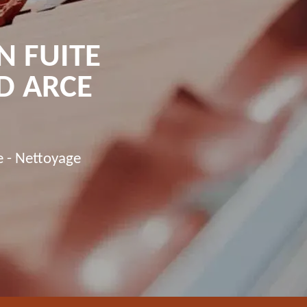
N FUITE
D ARCE
e - Nettoyage