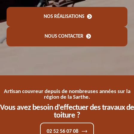
NOS RÉALISATIONS
NOUS CONTACTER
Artisan couvreur depuis de nombreuses années sur la
région de la Sarthe.
Vous avez besoin d'effectuer des travaux de
toiture ?
02 52 56 07 08