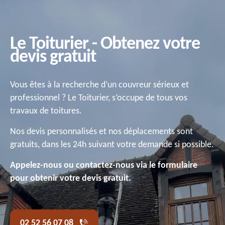
Le Toiturier - Obtenez votre
devis gratuit
Vous êtes à la recherche d’un couvreur sérieux et
professionnel ? Le Toiturier, s’occupe de tous vos
travaux de toitures.
Nos devis personnalisés et nos déplacements sont
gratuits, dans les 24h suivant votre demande si possible.
Appelez-nous ou contactez-nous via le formulaire
pour obtenir votre devis gratuit.
02 52 56 07 08