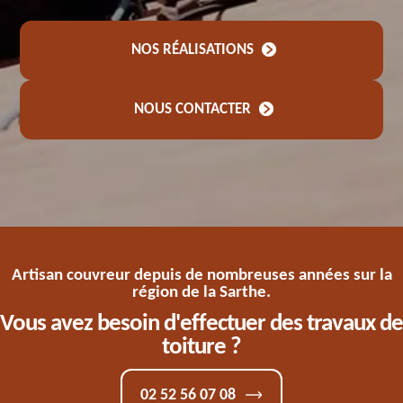
NOS RÉALISATIONS
NOUS CONTACTER
Artisan couvreur depuis de nombreuses années sur la
région de la Sarthe.
Vous avez besoin d'effectuer des travaux de
toiture ?
02 52 56 07 08