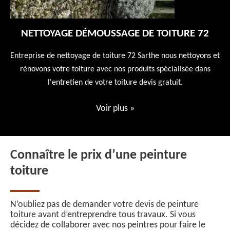
NETTOYAGE DÉMOUSSAGE DE TOITURE 72
 en
Entreprise de nettoyage de toiture 72 Sarthe nous nettoyons et
En
 10
rénovons votre toiture avec nos produits spécialisée dans
ne
l'entretien de votre toiture devis gratuit.
Voir plus
»
Connaître le prix d’une peinture
toiture
N’oubliez pas de demander votre devis de peinture
toiture avant d’entreprendre tous travaux. Si vous
décidez de collaborer avec nos peintres pour faire le