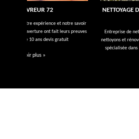
NETTOYAGE DÉMOUSSAGE DE TOITUR
72
tre savoir
rs preuves
Entreprise de nettoyage de toiture 72 Sarthe nous
t
nettoyons et rénovons votre toiture avec nos produi
spécialisée dans l'entretien de votre toiture devis
gratuit.
Voir plus
»