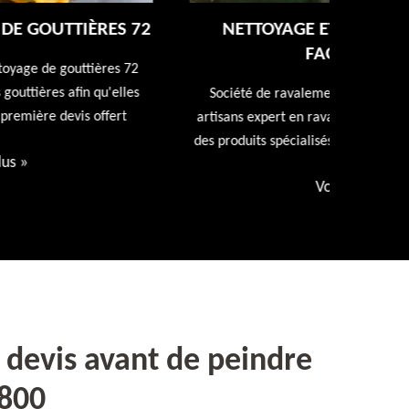
NETTOYAGE ET RAVALEMENT DE
FAÇADE 72
Entreprise
repeindr
Société de ravalement de façade 72 Sarthe nos
d
artisans expert en ravalement de façade utiliseront
des produits spécialisés. Devis et déplacement offert
Voir plus
»
devis avant de peindre
2800