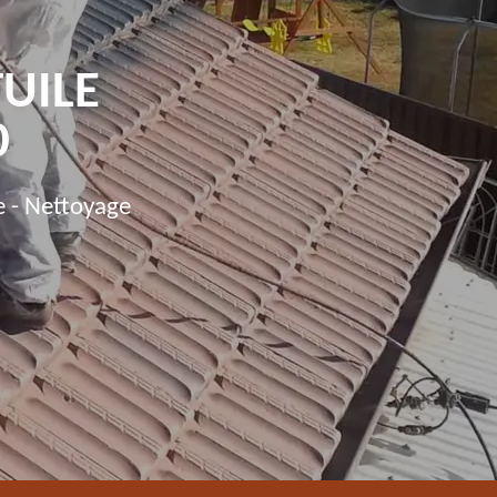
TUILE
0
e - Nettoyage