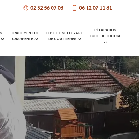
02 52 56 07 08
06 12 07 11 81
RÉPARATION
ON
TRAITEMENT DE
POSE ET NETTOYAGE
FUITE DE TOITURE
 72
CHARPENTE 72
DE GOUTTIÈRES 72
72