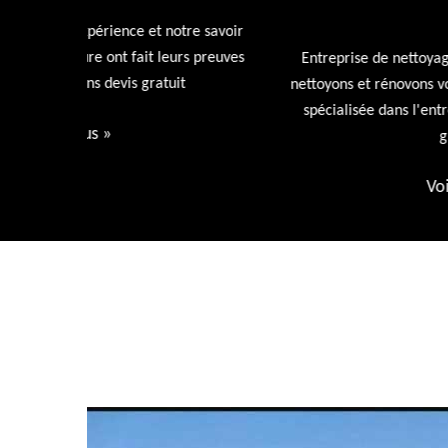
72
tre savoir
rs preuves
Entreprise de nettoyage de toiture 72 Sarthe nous
t
nettoyons et rénovons votre toiture avec nos produi
spécialisée dans l'entretien de votre toiture devis
gratuit.
Voir plus
»