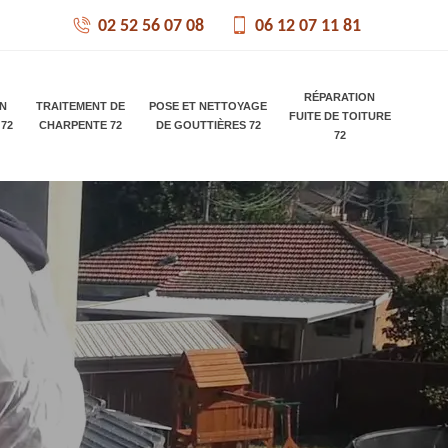
02 52 56 07 08
06 12 07 11 81
RÉPARATION
ON
TRAITEMENT DE
POSE ET NETTOYAGE
FUITE DE TOITURE
 72
CHARPENTE 72
DE GOUTTIÈRES 72
72