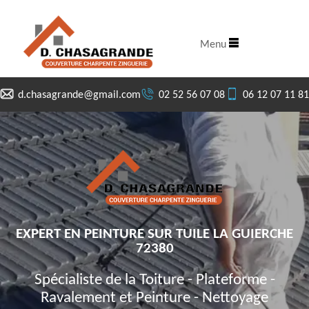
Menu
d.chasagrande@gmail.com
02 52 56 07 08
06 12 07 11 81
EXPERT EN PEINTURE SUR TUILE LA GUIERCHE
72380
Spécialiste de la Toiture - Plateforme -
Ravalement et Peinture - Nettoyage