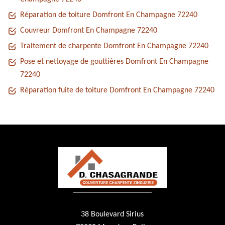
Réparation de toiture Domfront En Champagne 72240
Couvreur Domfront En Champagne 72240
Traitement de charpente Domfront En Champagne 72240
Pose et nettoyage de gouttières Domfront En Champagne
72240
Réparation fuite de toiture Domfront En Champagne 72240
38 Boulevard Sirius