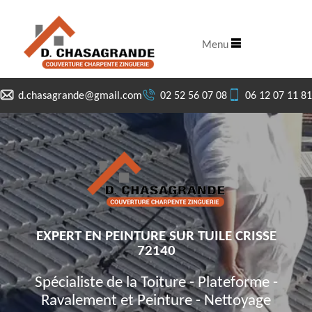
Menu
d.chasagrande@gmail.com
02 52 56 07 08
06 12 07 11 81
EXPERT EN PEINTURE SUR TUILE CRISSE
72140
Spécialiste de la Toiture - Plateforme -
Ravalement et Peinture - Nettoyage