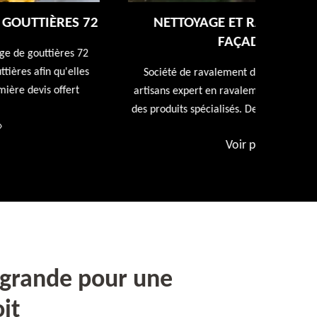
NETTOYAGE ET RAVALEMENT DE
FAÇADE 72
Entreprise
repeindr
Société de ravalement de façade 72 Sarthe nos
d
artisans expert en ravalement de façade utiliseront
des produits spécialisés. Devis et déplacement offert
Voir plus
»
agrande pour une
it