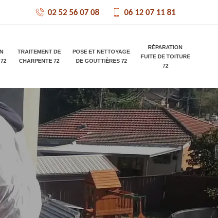
02 52 56 07 08
06 12 07 11 81
RÉPARATION
ON
TRAITEMENT DE
POSE ET NETTOYAGE
FUITE DE TOITURE
 72
CHARPENTE 72
DE GOUTTIÈRES 72
72