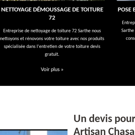
E
POSE ET NETTOYAGE DE GOUTTIÈRES 72
Entreprise de pose et nettoyage de gouttières 72
Sarthe nous nettoyons vos gouttières afin qu'elles
conservent leur utilités première devis offert
ts
Voir plus
»
Un devis pour 
Artisan Chas