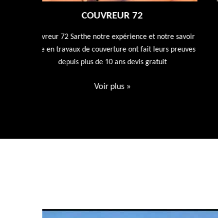
NETTOYAGE DÉMOUSSAGE DE TOITUR
72
tre savoir
rs preuves
Entreprise de nettoyage de toiture 72 Sarthe nous
t
nettoyons et rénovons votre toiture avec nos produi
spécialisée dans l'entretien de votre toiture devis
gratuit.
Voir plus
»