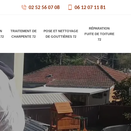
02 52 56 07 08
06 12 07 11 81
RÉPARATION
ON
TRAITEMENT DE
POSE ET NETTOYAGE
FUITE DE TOITURE
 72
CHARPENTE 72
DE GOUTTIÈRES 72
72