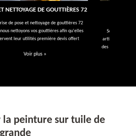
NETTOYAGE ET RAVALEMENT DE
FAÇADE 72
Entreprise
repeindr
Société de ravalement de façade 72 Sarthe nos
d
artisans expert en ravalement de façade utiliseront
des produits spécialisés. Devis et déplacement offert
Voir plus
»
la peinture sur tuile de
agrande