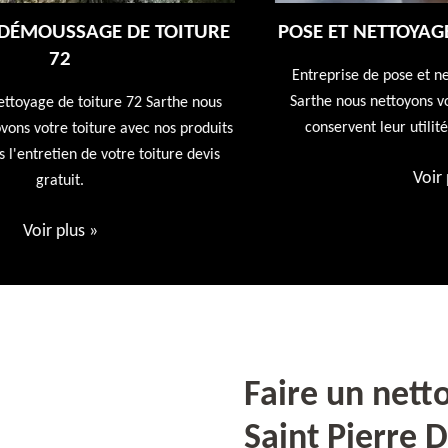
E
POSE ET NETTOYAGE DE GOUTTIÈRES 72
Entreprise de pose et nettoyage de gouttières 72
Sarthe nous nettoyons vos gouttières afin qu'elles
conservent leur utilités première devis offert
ts
Voir plus
»
Faire un nett
Saint Pierre 