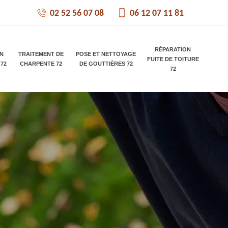
02 52 56 07 08
06 12 07 11 81
RÉPARATION
ON
TRAITEMENT DE
POSE ET NETTOYAGE
FUITE DE TOITURE
 72
CHARPENTE 72
DE GOUTTIÈRES 72
72