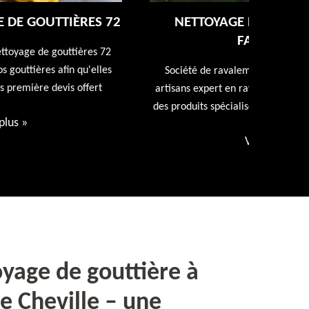
NETTOYAGE ET RAVALEMENT DE
FAÇADE 72
Entreprise
repeindr
Société de ravalement de façade 72 Sarthe nos
d
artisans expert en ravalement de façade utiliseront
des produits spécialisés. Devis et déplacement offert
Voir plus
»
oyage de gouttière à
De Cheville – une