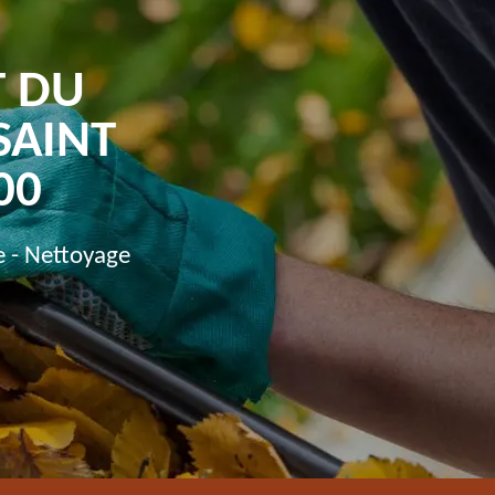
T DU
SAINT
00
e - Nettoyage