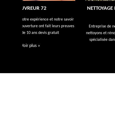
NETTOYAGE DÉMOUSSAGE DE TOITUR
72
tre savoir
rs preuves
Entreprise de nettoyage de toiture 72 Sarthe nous
t
nettoyons et rénovons votre toiture avec nos produi
spécialisée dans l'entretien de votre toiture devis
gratuit.
Voir plus
»