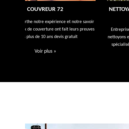
NETTOYAGE DÉMOUSSAGE DE TOITUR
72
tre savoir
rs preuves
Entreprise de nettoyage de toiture 72 Sarthe nous
t
nettoyons et rénovons votre toiture avec nos produi
spécialisée dans l'entretien de votre toiture devis
gratuit.
Voir plus
»