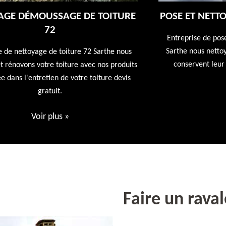
E
POSE ET NETTOYAGE DE GOUTTIÈRES 72
Entreprise de pose et nettoyage de gouttières 72
Sarthe nous nettoyons vos gouttières afin qu'elles
conservent leur utilités première devis offert
ts
Voir plus
»
Faire un rava