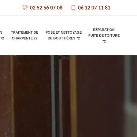
02 52 56 07 08
06 12 07 11 81
RÉPARATION
ON
TRAITEMENT DE
POSE ET NETTOYAGE
FUITE DE TOITURE
 72
CHARPENTE 72
DE GOUTTIÈRES 72
72