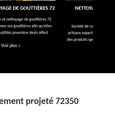
NETTOYAGE ET RAVALEMENT DE
FAÇADE 72
Entreprise
repeindr
Société de ravalement de façade 72 Sarthe nos
d
artisans expert en ravalement de façade utiliseront
des produits spécialisés. Devis et déplacement offert
Voir plus
»
lement projeté 72350