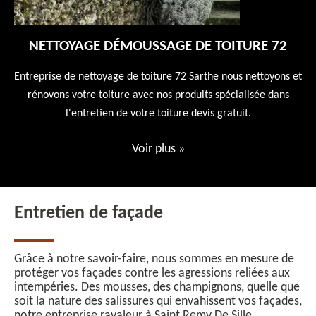
NETTOYAGE DÉMOUSSAGE DE TOITURE 72
 en
Entreprise de nettoyage de toiture 72 Sarthe nous nettoyons et
En
 10
rénovons votre toiture avec nos produits spécialisée dans
ne
l'entretien de votre toiture devis gratuit.
Voir plus
»
Entretien de façade
Grâce à notre savoir-faire, nous sommes en mesure de
protéger vos façades contre les agressions reliées aux
intempéries. Des mousses, des champignons, quelle que
soit la nature des salissures qui envahissent vos façades,
notre entreprise ravaleur à Saint Remy De Sille