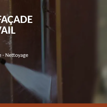
FAÇADE
AIL
e - Nettoyage