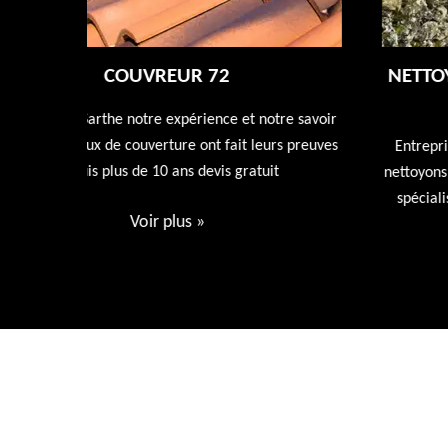
NETTOYAGE DÉMOUSSAGE DE TOITUR
72
tre savoir
rs preuves
Entreprise de nettoyage de toiture 72 Sarthe nous
t
nettoyons et rénovons votre toiture avec nos produi
spécialisée dans l'entretien de votre toiture devis
gratuit.
Voir plus
»