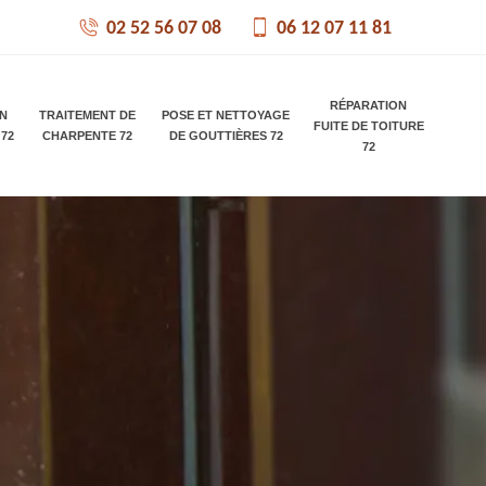
02 52 56 07 08
06 12 07 11 81
RÉPARATION
ON
TRAITEMENT DE
POSE ET NETTOYAGE
FUITE DE TOITURE
 72
CHARPENTE 72
DE GOUTTIÈRES 72
72