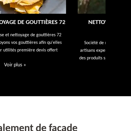
NETTOYAGE ET RAVALEMENT DE
FAÇADE 72
Entreprise
repeindr
Société de ravalement de façade 72 Sarthe nos
d
artisans expert en ravalement de façade utiliseront
des produits spécialisés. Devis et déplacement offert
Voir plus
»
alement de façade