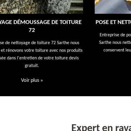
E
POSE ET NETTOYAGE DE GOUTTIÈRES 72
Entreprise de pose et nettoyage de gouttières 72
Sarthe nous nettoyons vos gouttières afin qu'elles
conservent leur utilités première devis offert
ts
Voir plus
»
Expert en rav