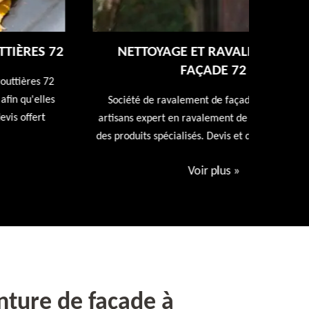
NETTOYAGE ET RAVALEMENT DE
FAÇADE 72
Entreprise
repeindr
Société de ravalement de façade 72 Sarthe nos
d
artisans expert en ravalement de façade utiliseront
des produits spécialisés. Devis et déplacement offert
Voir plus
»
inture de façade à