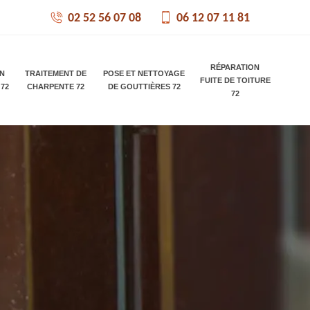
02 52 56 07 08
06 12 07 11 81
RÉPARATION
ON
TRAITEMENT DE
POSE ET NETTOYAGE
FUITE DE TOITURE
 72
CHARPENTE 72
DE GOUTTIÈRES 72
72