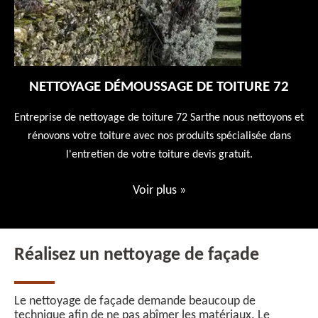
NETTOYAGE DÉMOUSSAGE DE TOITURE 72
 en
Entreprise de nettoyage de toiture 72 Sarthe nous nettoyons et
En
 10
rénovons votre toiture avec nos produits spécialisée dans
ne
l'entretien de votre toiture devis gratuit.
Voir plus
»
Réalisez un nettoyage de façade
Le nettoyage de façade demande beaucoup de
technique afin de ne pas abîmer les matériaux. Le