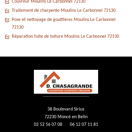
Couvreur Moulins Le Carbonnel 72130
Traitement de charpente Moulins Le Carbonnel 72130
Pose et nettoyage de gouttières Moulins Le Carbonnel
72130
Réparation fuite de toiture Moulins Le Carbonnel 72130
38 Boulevard Sirius
72230 Moncé en Belin
02 52 56 07 08
06 12 07 11 81