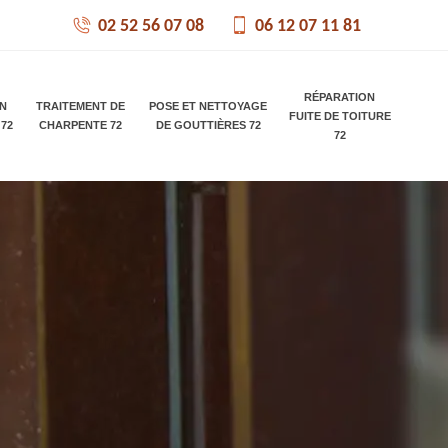
02 52 56 07 08
06 12 07 11 81
RÉPARATION
ON
TRAITEMENT DE
POSE ET NETTOYAGE
FUITE DE TOITURE
 72
CHARPENTE 72
DE GOUTTIÈRES 72
72