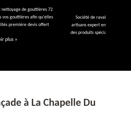
FAÇADE 72
Entreprise
repeindr
Société de ravalement de façade 72 Sarthe nos
d
artisans expert en ravalement de façade utiliseront
des produits spécialisés. Devis et déplacement offert
Voir plus
»
açade à La Chapelle Du