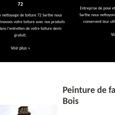
Entreprise de pose et nettoyage de gouttières 72
Sarthe nous nettoyons vos gouttières afin qu'elles
conservent leur utilités première devis offert
ts
Voir plus
»
Peinture de f
Bois