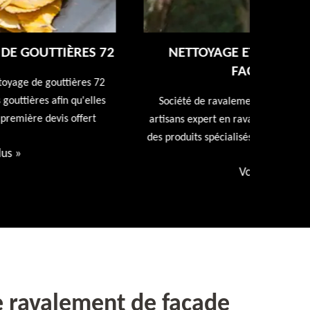
NETTOYAGE ET RAVALEMENT DE
FAÇADE 72
Entreprise
repeindr
Société de ravalement de façade 72 Sarthe nos
d
artisans expert en ravalement de façade utiliseront
des produits spécialisés. Devis et déplacement offert
Voir plus
»
e ravalement de façade