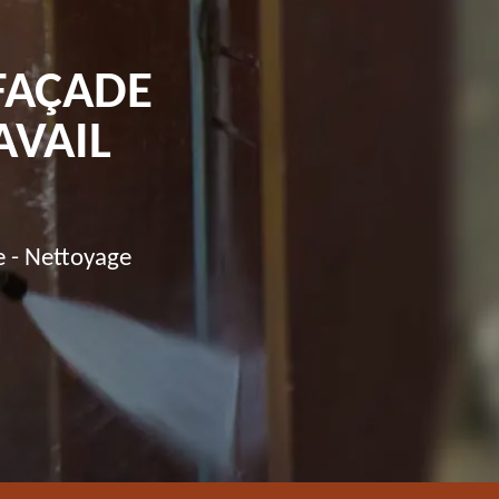
FAÇADE
AVAIL
e - Nettoyage