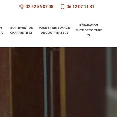
02 52 56 07 08
06 12 07 11 81
RÉPARATION
ON
TRAITEMENT DE
POSE ET NETTOYAGE
FUITE DE TOITURE
 72
CHARPENTE 72
DE GOUTTIÈRES 72
72