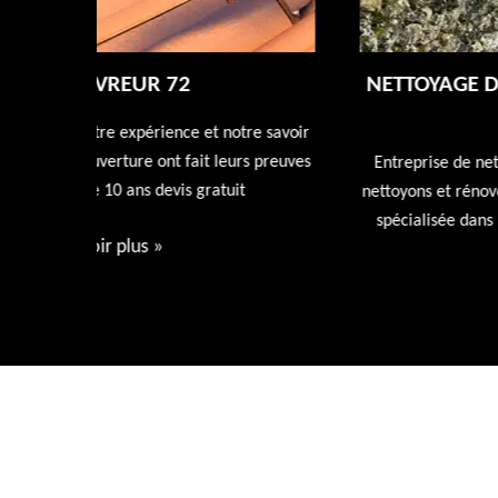
NETTOYAGE DÉMOUSSAGE DE TOITUR
72
tre savoir
rs preuves
Entreprise de nettoyage de toiture 72 Sarthe nous
t
nettoyons et rénovons votre toiture avec nos produi
spécialisée dans l'entretien de votre toiture devis
gratuit.
Voir plus
»