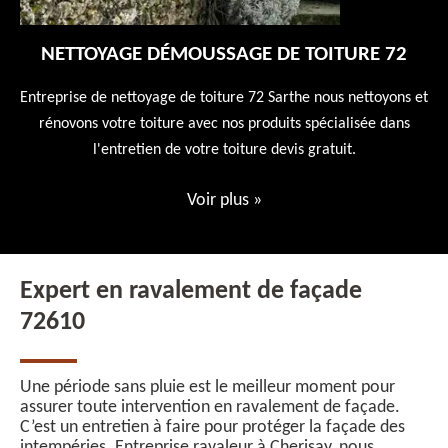
NETTOYAGE DÉMOUSSAGE DE TOITURE 72
 en
Entreprise de nettoyage de toiture 72 Sarthe nous nettoyons et
En
 10
rénovons votre toiture avec nos produits spécialisée dans
ne
l'entretien de votre toiture devis gratuit.
Voir plus
»
Expert en ravalement de façade
72610
Une période sans pluie est le meilleur moment pour
assurer toute intervention en ravalement de façade.
C’est un entretien à faire pour protéger la façade des
intempéries. Entreprise ravaleur à Cherisay, nous