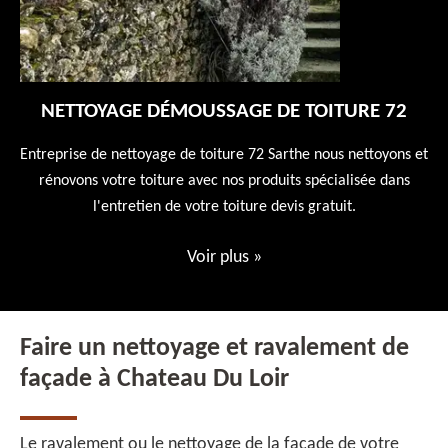
NETTOYAGE DÉMOUSSAGE DE TOITURE 72
 en
Entreprise de nettoyage de toiture 72 Sarthe nous nettoyons et
En
 10
rénovons votre toiture avec nos produits spécialisée dans
ne
l'entretien de votre toiture devis gratuit.
Voir plus
»
Faire un nettoyage et ravalement de
façade à Chateau Du Loir
Le ravalement ou le nettoyage de la façade de votre