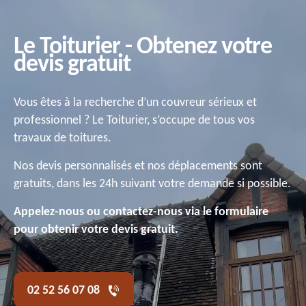
Le Toiturier - Obtenez votre
devis gratuit
Vous êtes à la recherche d’un couvreur sérieux et
professionnel ? Le Toiturier, s’occupe de tous vos
travaux de toitures.
Nos devis personnalisés et nos déplacements sont
gratuits, dans les 24h suivant votre demande si possible.
Appelez-nous ou contactez-nous via le formulaire
pour obtenir votre devis gratuit.
02 52 56 07 08