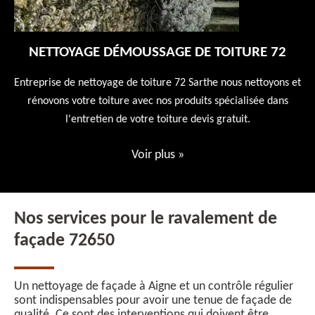
NETTOYAGE DÉMOUSSAGE DE TOITURE 72
 en
Entreprise de nettoyage de toiture 72 Sarthe nous nettoyons et
En
 10
rénovons votre toiture avec nos produits spécialisée dans
ne
l'entretien de votre toiture devis gratuit.
Voir plus
»
Nos services pour le ravalement de
façade 72650
Un nettoyage de façade à Aigne et un contrôle régulier
sont indispensables pour avoir une tenue de façade de
qualité. Ce sont des interventions qui doivent être