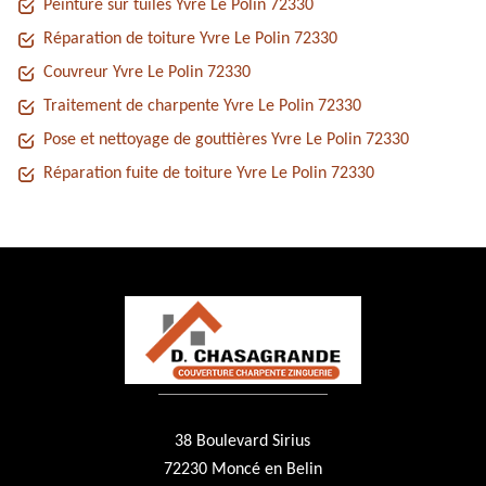
Peinture sur tuiles Yvre Le Polin 72330
Réparation de toiture Yvre Le Polin 72330
Couvreur Yvre Le Polin 72330
Traitement de charpente Yvre Le Polin 72330
Pose et nettoyage de gouttières Yvre Le Polin 72330
Réparation fuite de toiture Yvre Le Polin 72330
38 Boulevard Sirius
72230 Moncé en Belin