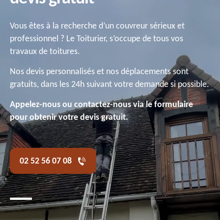
Vous êtes à la recherche d’un couvreur sérieux et
professionnel ? Le Toiturier, s’occupe de tous vos
travaux de toitures.
Nos devis personnalisés et nos déplacements sont
gratuits, dans les 24h suivant votre demande si possible.
Appelez-nous ou contactez-nous via le formulaire
pour obtenir votre devis gratuit.
02 52 56 07 08