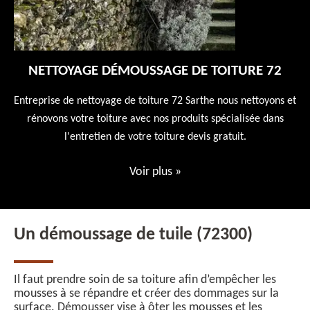
NETTOYAGE DÉMOUSSAGE DE TOITURE 72
 en
Entreprise de nettoyage de toiture 72 Sarthe nous nettoyons et
En
 10
rénovons votre toiture avec nos produits spécialisée dans
ne
l'entretien de votre toiture devis gratuit.
Voir plus
»
Un démoussage de tuile (72300)
Il faut prendre soin de sa toiture afin d’empêcher les
mousses à se répandre et créer des dommages sur la
surface. Démousser vise à ôter les mousses et les