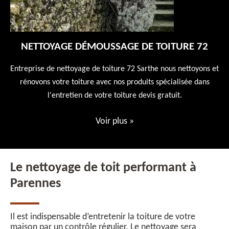
NETTOYAGE DÉMOUSSAGE DE TOITURE 72
 en
Entreprise de nettoyage de toiture 72 Sarthe nous nettoyons et
En
 10
rénovons votre toiture avec nos produits spécialisée dans
ne
l'entretien de votre toiture devis gratuit.
Voir plus
»
Le nettoyage de toit performant à
Parennes
Il est indispensable d’entretenir la toiture de votre
maison par un contrôle régulier. Le nettoyage sera