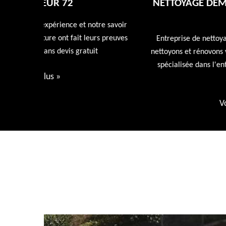
NETTOYAGE DÉMOUSSAGE DE TOITUR
72
tre savoir
rs preuves
Entreprise de nettoyage de toiture 72 Sarthe nous
t
nettoyons et rénovons votre toiture avec nos produi
spécialisée dans l'entretien de votre toiture devis
gratuit.
Voir plus
»