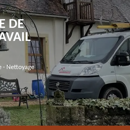
E DE
AVAIL
e - Nettoyage