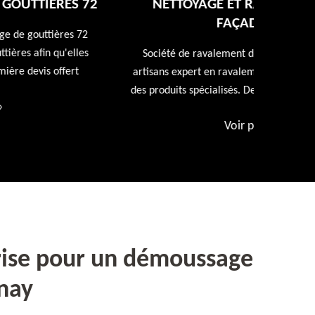
NETTOYAGE ET RAVALEMENT DE
FAÇADE 72
Entreprise
repeindr
Société de ravalement de façade 72 Sarthe nos
d
artisans expert en ravalement de façade utiliseront
des produits spécialisés. Devis et déplacement offert
Voir plus
»
rise pour un démoussage
enay