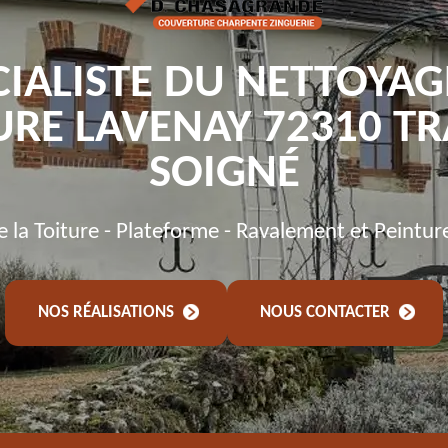
CIALISTE DU NETTOYAG
URE LAVENAY 72310 TR
SOIGNÉ
de la Toiture - Plateforme - Ravalement et Peintur
NOS RÉALISATIONS
NOUS CONTACTER