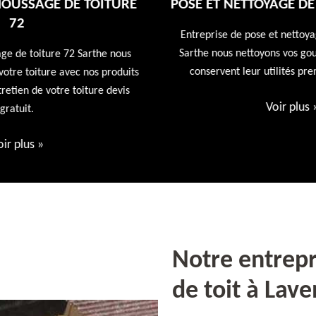
E
POSE ET NETTOYAGE DE GOUTTIÈRES 72
Entreprise de pose et nettoyage de gouttières 72
Sarthe nous nettoyons vos gouttières afin qu'elles
conservent leur utilités première devis offert
ts
Voir plus
»
Notre entrep
de toit à Lav