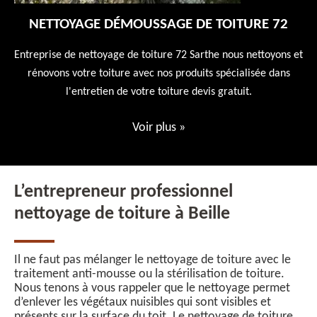
NETTOYAGE DÉMOUSSAGE DE TOITURE 72
 en
Entreprise de nettoyage de toiture 72 Sarthe nous nettoyons et
En
 10
rénovons votre toiture avec nos produits spécialisée dans
ne
l'entretien de votre toiture devis gratuit.
Voir plus
»
L’entrepreneur professionnel
nettoyage de toiture à Beille
Il ne faut pas mélanger le nettoyage de toiture avec le
traitement anti-mousse ou la stérilisation de toiture.
Nous tenons à vous rappeler que le nettoyage permet
d’enlever les végétaux nuisibles qui sont visibles et
présents sur la surface du toit. Le nettoyage de toiture