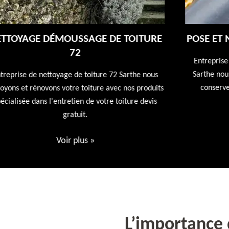
E
POSE ET NETTOYAGE DE GOUTTIÈRES 72
Entreprise de pose et nettoyage de gouttières 72
Sarthe nous nettoyons vos gouttières afin qu'elles
conservent leur utilités première devis offert
ts
Voir plus
»
L’importance d