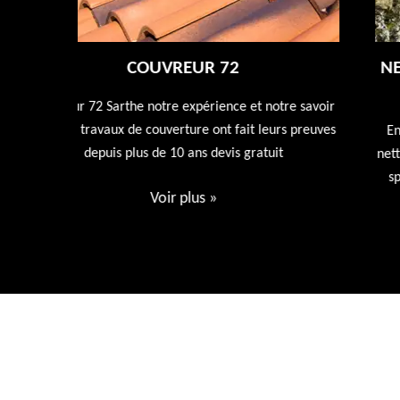
NETTOYAGE DÉMOUSSAGE DE TOITUR
72
tre savoir
rs preuves
Entreprise de nettoyage de toiture 72 Sarthe nous
t
nettoyons et rénovons votre toiture avec nos produi
spécialisée dans l'entretien de votre toiture devis
gratuit.
Voir plus
»