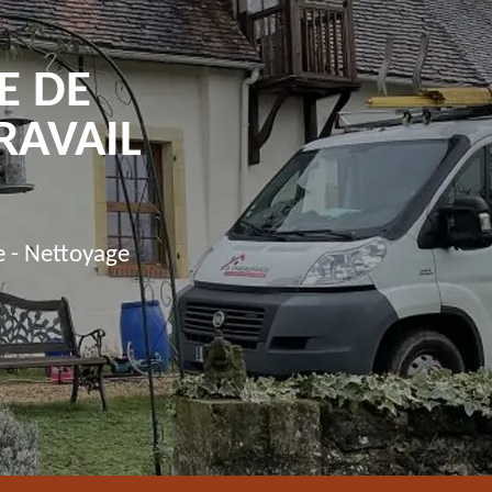
E DE
RAVAIL
e - Nettoyage