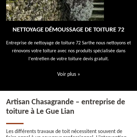
NETTOYAGE DÉMOUSSAGE DE TOITURE 72
 en
Entreprise de nettoyage de toiture 72 Sarthe nous nettoyons et
En
 10
rénovons votre toiture avec nos produits spécialisée dans
ne
l'entretien de votre toiture devis gratuit.
Voir plus
»
Artisan Chasagrande – entreprise de
toiture à Le Gue Lian
Les différents travaux de toit nécessitent souvent de