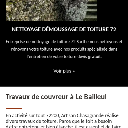
NETTOYAGE DÉMOUSSAGE DE TOITURE 72
 en
Entreprise de nettoyage de toiture 72 Sarthe nous nettoyons et
En
 10
rénovons votre toiture avec nos produits spécialisée dans
ne
l'entretien de votre toiture devis gratuit.
Voir plus
»
Travaux de couvreur à Le Bailleul
En activité sur tout 72200, Artisan Chasagrande réalise
divers travaux de toiture. Parce que le toit a besoin
d’être entretenu et bien étanche, il est essentiel de faire